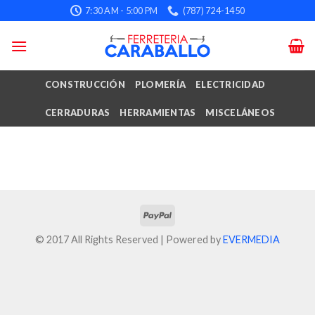
Skip
7:30 AM - 5:00 PM
(787) 724-1450
to
content
CONSTRUCCIÓN
PLOMERÍA
ELECTRICIDAD
CERRADURAS
HERRAMIENTAS
MISCELÁNEOS
© 2017 All Rights Reserved | Powered by
EVERMEDIA