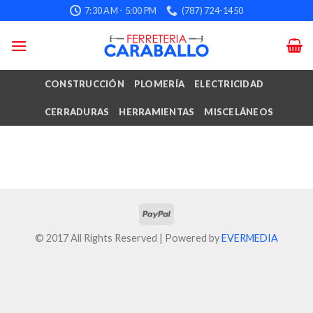
Skip
7:30 AM - 5:00 PM
(787) 724-1450
to
content
CONSTRUCCIÓN
PLOMERÍA
ELECTRICIDAD
CERRADURAS
HERRAMIENTAS
MISCELÁNEOS
© 2017 All Rights Reserved | Powered by
EVERMEDIA