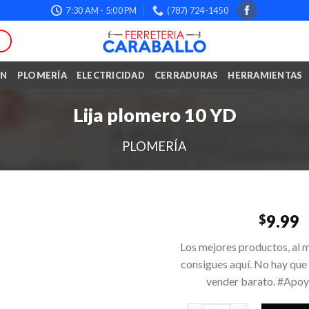
7:30 AM - 5:00 PM
(787) 724-1450
ÓN
PLOMERÍA
ELECTRICIDAD
CERRADURAS
HERRAMIENTAS
Lija plomero 10 YD
PLOMERÍA
9.99
$
Los mejores productos, al m
consigues aquí. No hay que
vender barato. #Apo