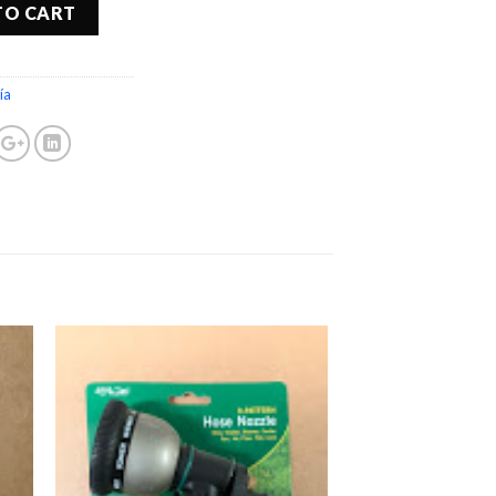
TO CART
ía