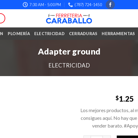
7:30 AM - 5:00 PM
(787) 724-1450
ÓN
PLOMERÍA
ELECTRICIDAD
CERRADURAS
HERRAMIENTAS
Adapter ground
ELECTRICIDAD
1.25
$
Los mejores productos, al m
consigues aquí. No hay que
vender barato. #Apo