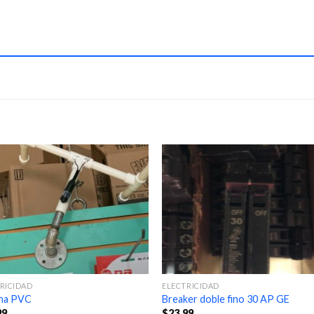
RICIDAD
ELECTRICIDAD
na PVC
Breaker doble fino 30 AP GE
99
$
23.99