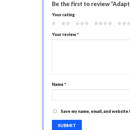
Be the first to review “Adap
Your rating
1
2
3
4
5
Your review
*
Name
*
Save my name, email, and website 