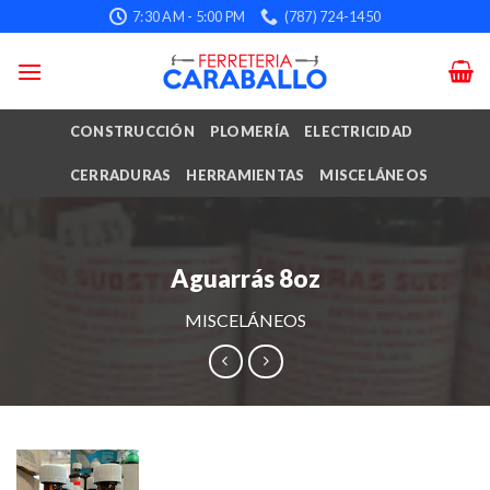
Skip
7:30 AM - 5:00 PM
(787) 724-1450
to
content
CONSTRUCCIÓN
PLOMERÍA
ELECTRICIDAD
CERRADURAS
HERRAMIENTAS
MISCELÁNEOS
Aguarrás 8oz
MISCELÁNEOS