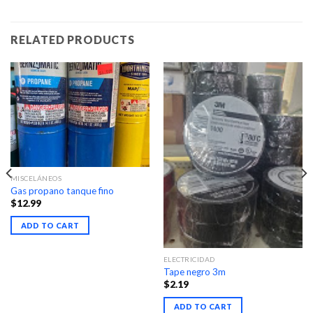
RELATED PRODUCTS
MISCELÁNEOS
Gas propano tanque fino
$
12.99
ADD TO CART
ELECTRICIDAD
Tape negro 3m
$
2.19
ADD TO CART