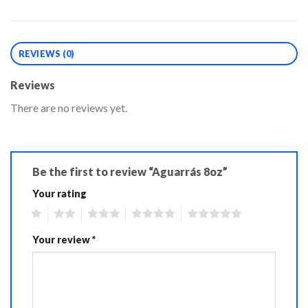
REVIEWS (0)
Reviews
There are no reviews yet.
Be the first to review “Aguarrás 8oz”
Your rating
1
2
3
4
5
Your review
*