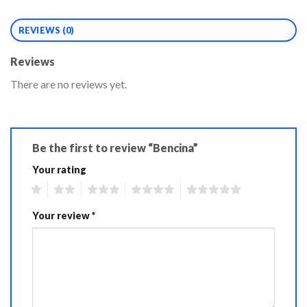
REVIEWS (0)
Reviews
There are no reviews yet.
Be the first to review “Bencina”
Your rating
1
2
3
4
5
Your review
*