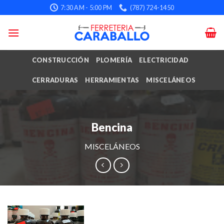
Skip
7:30 AM - 5:00 PM
(787) 724-1450
to
content
CONSTRUCCIÓN
PLOMERÍA
ELECTRICIDAD
CERRADURAS
HERRAMIENTAS
MISCELÁNEOS
Bencina
MISCELÁNEOS