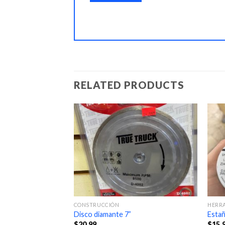
RELATED PRODUCTS
CONSTRUCCIÓN
HERR
Disco diamante 7”
Estañ
$
20.99
$
15.