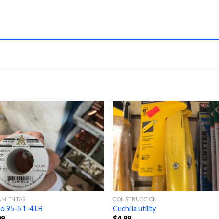
AMIENTAS
CONSTRUCCIÓN
o 95-5 1-4 LB
Cuchilla utility
99
$
4.99