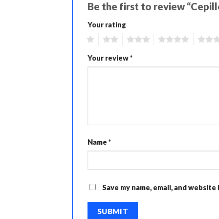
Be the first to review “Cepi
Your rating
1
2
3
4
5
Your review
*
Name
*
Save my name, email, and website 