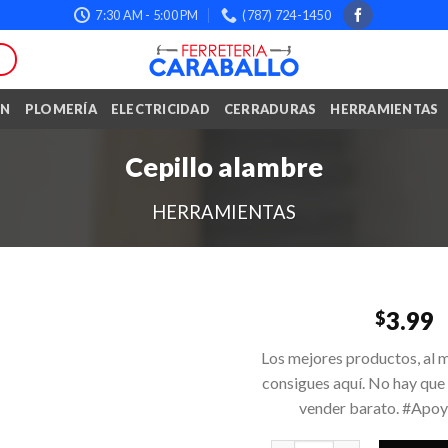
7:30 AM - 5:00 PM
(787) 724-1450
ÓN
PLOMERÍA
ELECTRICIDAD
CERRADURAS
HERRAMIENTAS
Cepillo alambre
HERRAMIENTAS
3.99
$
Los mejores productos, al m
consigues aquí. No hay que
vender barato. #Apo