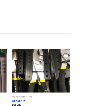
HERRAMIENTAS
Alicate 8”
$
8.49