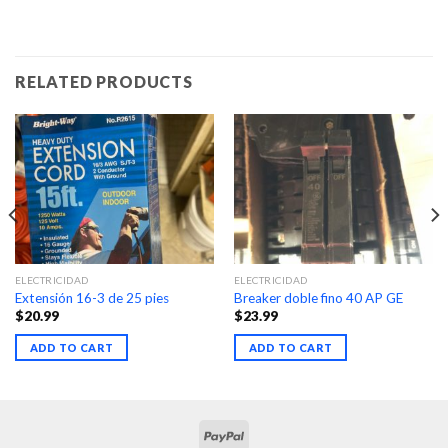
RELATED PRODUCTS
ELECTRICIDAD
ELECTRICIDAD
Extensión 16-3 de 25 pies
Breaker doble fino 40 AP GE
$
20.99
$
23.99
ADD TO CART
ADD TO CART