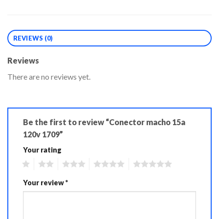
REVIEWS (0)
Reviews
There are no reviews yet.
Be the first to review “Conector macho 15a
120v 1709”
Your rating
1
2
3
4
5
Your review
*