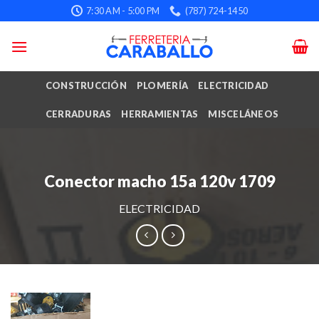
Skip
7:30 AM - 5:00 PM
(787) 724-1450
to
content
CONSTRUCCIÓN
PLOMERÍA
ELECTRICIDAD
CERRADURAS
HERRAMIENTAS
MISCELÁNEOS
Conector macho 15a 120v 1709
ELECTRICIDAD