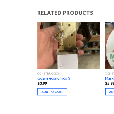
RELATED PRODUCTS
CONSTRUCCIÓN
CONS
Gozne económico 3
Maski
$
3.99
$
5.9
ADD TO CART
AD