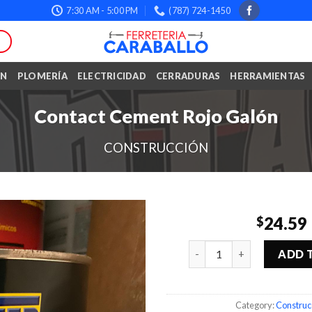
7:30 AM - 5:00 PM
(787) 724-1450
ÓN
PLOMERÍA
ELECTRICIDAD
CERRADURAS
HERRAMIENTAS
Contact Cement Rojo Galón
CONSTRUCCIÓN
24.59
$
Quantity
ADD 
Category:
Construc