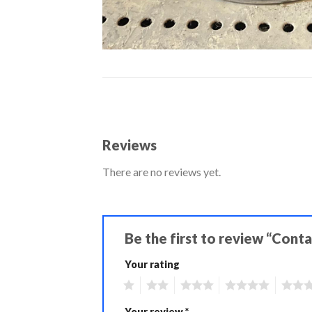
Reviews
There are no reviews yet.
Be the first to review “Con
Your rating
1
2
3
4
5
Your review
*