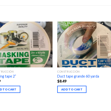
TRUCCIÓN
CONSTRUCCIÓN
ng tape 2”
Duct tape grande 60 yarda
9
$
8.49
D TO CART
ADD TO CART