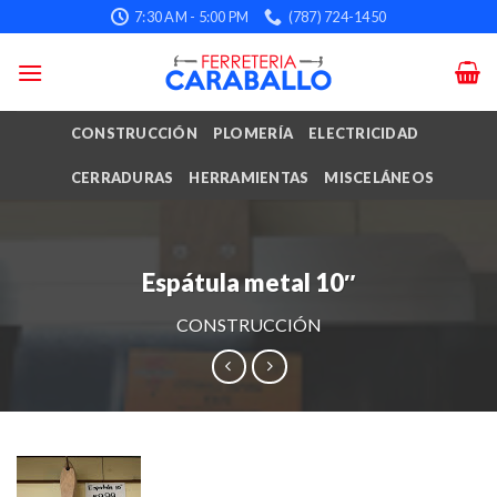
Skip
7:30 AM - 5:00 PM
(787) 724-1450
to
content
CONSTRUCCIÓN
PLOMERÍA
ELECTRICIDAD
CERRADURAS
HERRAMIENTAS
MISCELÁNEOS
Espátula metal 10″
CONSTRUCCIÓN