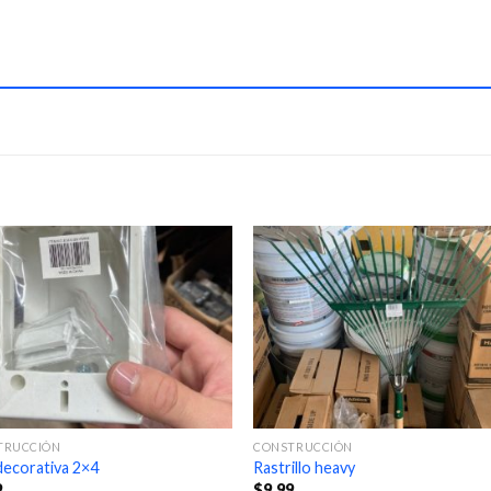
TRUCCIÓN
CONSTRUCCIÓN
decorativa 2×4
Rastrillo heavy
9
$
9.99