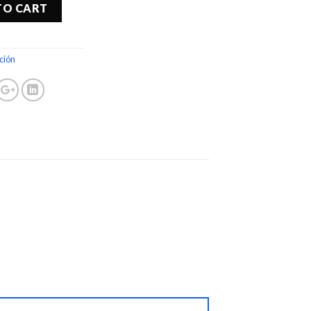
TO CART
ción