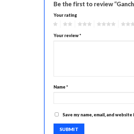
Be the first to review “Ganc
Your rating
1
2
3
4
5
Your review
*
Name
*
Save my name, email, and website 