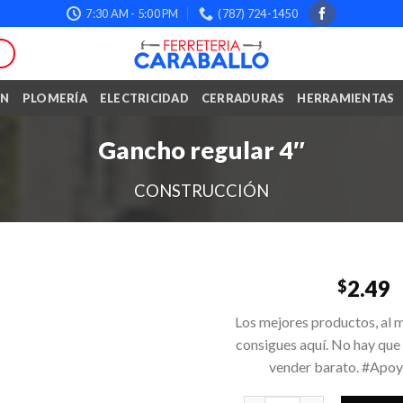
7:30 AM - 5:00 PM
(787) 724-1450
ÓN
PLOMERÍA
ELECTRICIDAD
CERRADURAS
HERRAMIENTAS
Gancho regular 4″
CONSTRUCCIÓN
2.49
$
Los mejores productos, al m
consigues aquí. No hay que
vender barato. #Apo