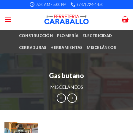
Skip
7:30 AM - 5:00 PM
(787) 724-1450
to
content
CONSTRUCCIÓN
PLOMERÍA
ELECTRICIDAD
CERRADURAS
HERRAMIENTAS
MISCELÁNEOS
Gas butano
MISCELÁNEOS