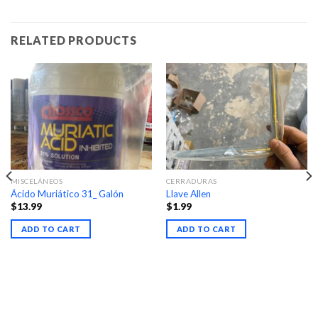
RELATED PRODUCTS
MISCELÁNEOS
CERRADURAS
Ácido Muriático 31_ Galón
Llave Allen
$
13.99
$
1.99
ADD TO CART
ADD TO CART