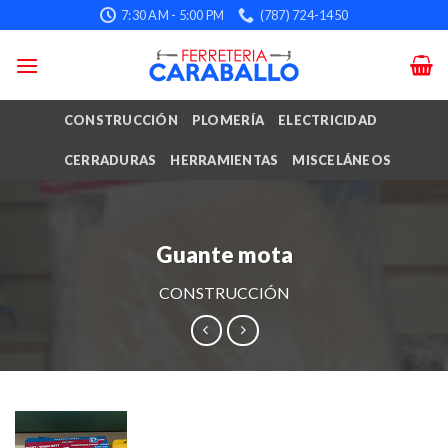
Skip
7:30 AM - 5:00 PM
(787) 724-1450
to
content
CONSTRUCCIÓN
PLOMERÍA
ELECTRICIDAD
CERRADURAS
HERRAMIENTAS
MISCELÁNEOS
Guante mota
CONSTRUCCIÓN