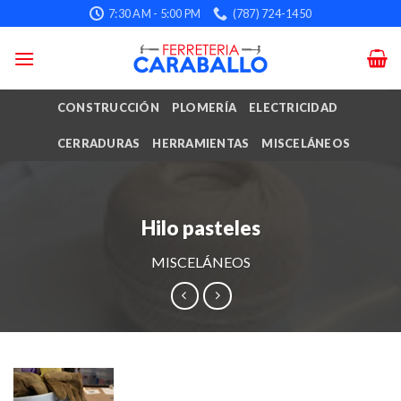
Skip
7:30 AM - 5:00 PM
(787) 724-1450
to
content
CONSTRUCCIÓN
PLOMERÍA
ELECTRICIDAD
CERRADURAS
HERRAMIENTAS
MISCELÁNEOS
Hilo pasteles
MISCELÁNEOS