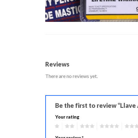
Reviews
There are no reviews yet.
Be the first to review “Llave
Your rating
1
2
3
4
5
Your review
*