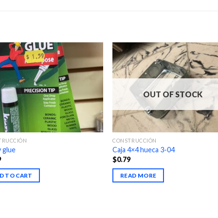
OUT OF STOCK
TRUCCIÓN
CONSTRUCCIÓN
 glue
Caja 4×4 hueca 3-04
9
$
0.79
D TO CART
READ MORE