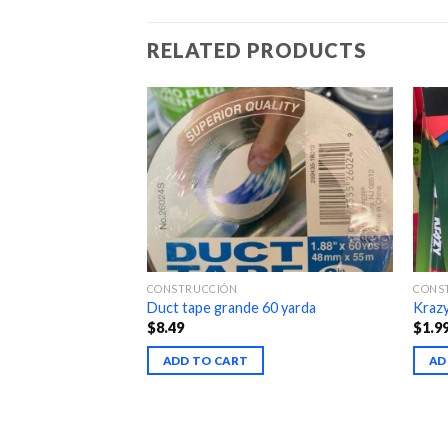
RELATED PRODUCTS
CONSTRUCCIÓN
CONS
Duct tape grande 60 yarda
Krazy
$
8.49
$
1.9
ADD TO CART
AD