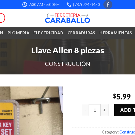
7:30 AM - 5:00 PM
(787) 724-1450
ÓN
PLOMERÍA
ELECTRICIDAD
CERRADURAS
HERRAMIENTAS
Llave Allen 8 piezas
CONSTRUCCIÓN
5.99
$
Quantity
ADD 
Category:
Construc