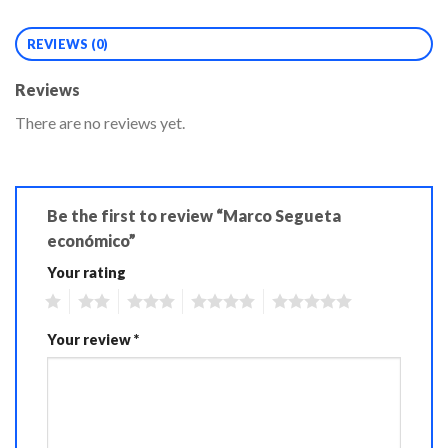
REVIEWS (0)
Reviews
There are no reviews yet.
Be the first to review “Marco Segueta
económico”
Your rating
1
2
3
4
5
Your review
*