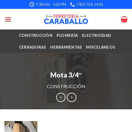
Skip
7:30 AM - 5:00 PM
(787) 724-1450
to
content
CONSTRUCCIÓN
PLOMERÍA
ELECTRICIDAD
CERRADURAS
HERRAMIENTAS
MISCELÁNEOS
Mota 3/4″
CONSTRUCCIÓN