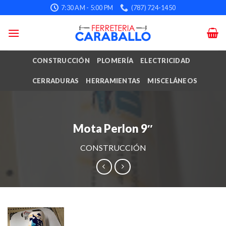
Skip
7:30 AM - 5:00 PM
(787) 724-1450
to
content
CONSTRUCCIÓN
PLOMERÍA
ELECTRICIDAD
CERRADURAS
HERRAMIENTAS
MISCELÁNEOS
Mota Perlon 9″
CONSTRUCCIÓN