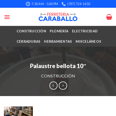
Skip
7:30 AM - 5:00 PM
(787) 724-1450
to
content
CONSTRUCCIÓN
PLOMERÍA
ELECTRICIDAD
CERRADURAS
HERRAMIENTAS
MISCELÁNEOS
Palaustre bellota 10″
CONSTRUCCIÓN