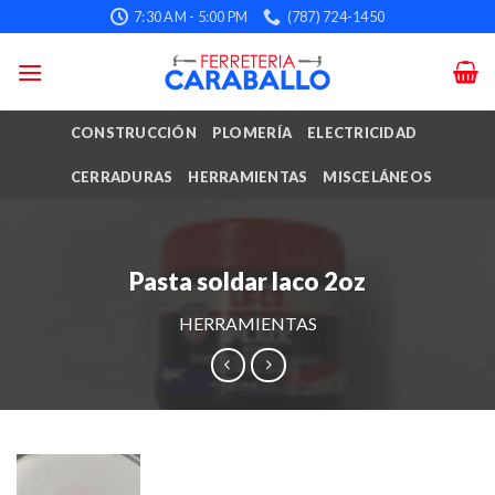
Skip
7:30 AM - 5:00 PM
(787) 724-1450
to
content
CONSTRUCCIÓN
PLOMERÍA
ELECTRICIDAD
CERRADURAS
HERRAMIENTAS
MISCELÁNEOS
Pasta soldar laco 2oz
HERRAMIENTAS