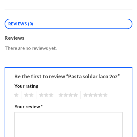
REVIEWS (0)
Reviews
There are no reviews yet.
Be the first to review “Pasta soldar laco 2oz”
Your rating
1
2
3
4
5
Your review
*