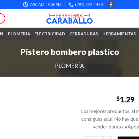
7:30 AM - 5:00 PM
(787) 724-1450
ÓN
PLOMERÍA
ELECTRICIDAD
CERRADURAS
HERRAMIENTAS
Pistero bombero plastico
PLOMERÍA
1.29
$
Los mejores productos, al m
consigues aquí. No hay que
vender barato. #Apo