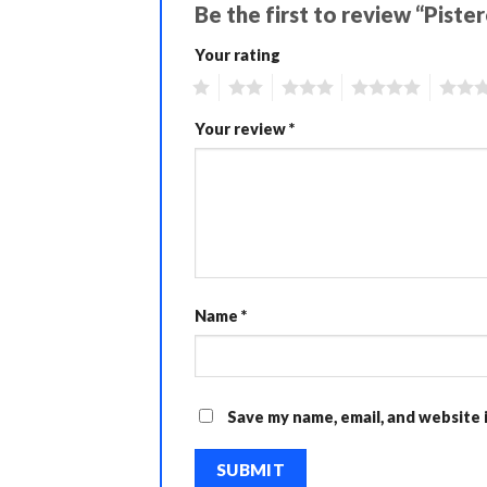
Be the first to review “Pist
Your rating
1
2
3
4
5
Your review
*
Name
*
Save my name, email, and website 