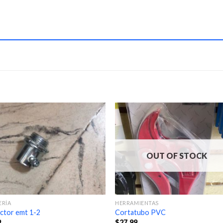
OUT OF STOCK
ERÍA
HERRAMIENTAS
ctor emt 1-2
Cortatubo PVC
9
$
27.99