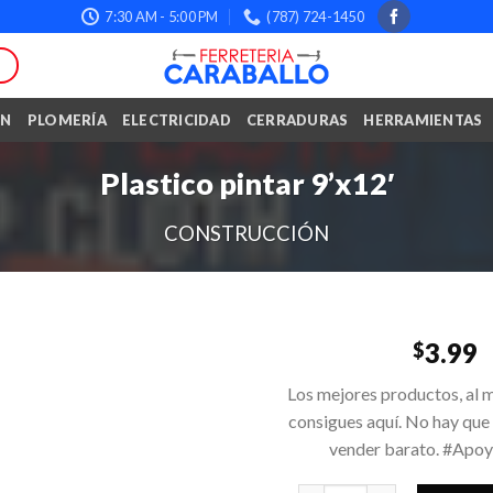
7:30 AM - 5:00 PM
(787) 724-1450
ÓN
PLOMERÍA
ELECTRICIDAD
CERRADURAS
HERRAMIENTAS
Plastico pintar 9’x12′
CONSTRUCCIÓN
3.99
$
Los mejores productos, al m
consigues aquí. No hay que
vender barato. #Apo