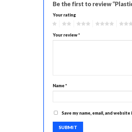
Be the first to review “Plasti
Your rating
1
2
3
4
5
Your review
*
Name
*
Save my name, email, and website 