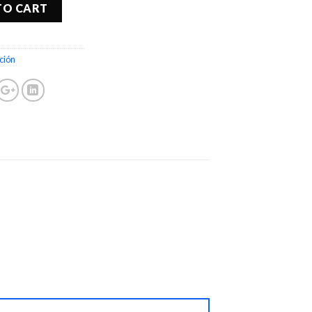
TO CART
ción