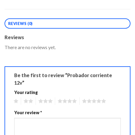
REVIEWS (0)
Reviews
There are no reviews yet.
Be the first to review “Probador corriente
12v”
Your rating
1
2
3
4
5
Your review
*