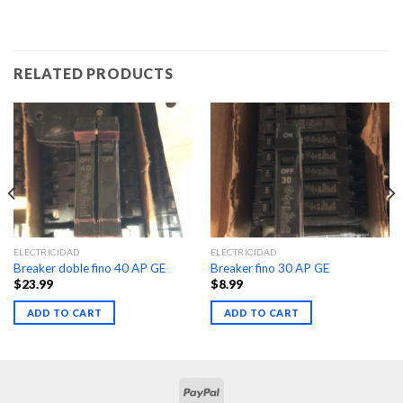
RELATED PRODUCTS
ELECTRICIDAD
ELECTRICIDAD
Breaker doble fino 40 AP GE
Breaker fino 30 AP GE
$
23.99
$
8.99
ADD TO CART
ADD TO CART