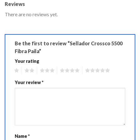
Reviews
There are no reviews yet.
Be the first to review “Sellador Crossco 5500
Fibra Paila”
Your rating
1
2
3
4
5
Your review
*
Name
*