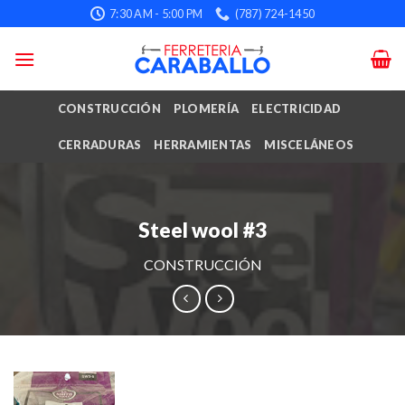
Skip
7:30 AM - 5:00 PM
(787) 724-1450
to
content
CONSTRUCCIÓN
PLOMERÍA
ELECTRICIDAD
CERRADURAS
HERRAMIENTAS
MISCELÁNEOS
Steel wool #3
CONSTRUCCIÓN