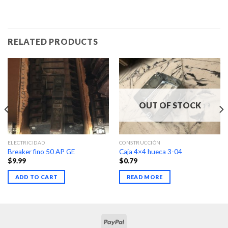
RELATED PRODUCTS
OUT OF STOCK
ELECTRICIDAD
CONSTRUCCIÓN
Breaker fino 50 AP GE
Caja 4×4 hueca 3-04
$
9.99
$
0.79
ADD TO CART
READ MORE