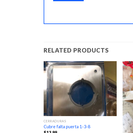
RELATED PRODUCTS
CERRADURAS
60 yarda
Cubre falta puerta 1-3-8
$
13.99