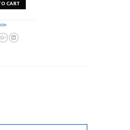
TO CART
ción