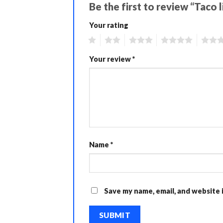
Be the first to review “Taco 
Your rating
1
2
3
4
5
Your review
*
Name
*
Save my name, email, and website 