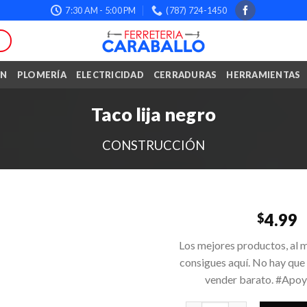
7:30 AM - 5:00 PM
(787) 724-1450
ÓN
PLOMERÍA
ELECTRICIDAD
CERRADURAS
HERRAMIENTAS
Taco lija negro
CONSTRUCCIÓN
4.99
$
Los mejores productos, al m
consigues aquí. No hay que
vender barato. #Apo