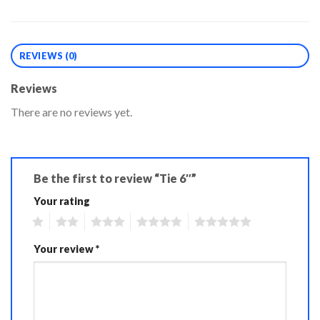
REVIEWS (0)
Reviews
There are no reviews yet.
Be the first to review “Tie 6″”
Your rating
1
2
3
4
5
Your review
*