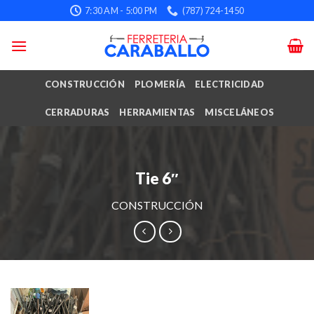
Skip
7:30 AM - 5:00 PM
(787) 724-1450
to
content
CONSTRUCCIÓN
PLOMERÍA
ELECTRICIDAD
CERRADURAS
HERRAMIENTAS
MISCELÁNEOS
Tie 6″
CONSTRUCCIÓN