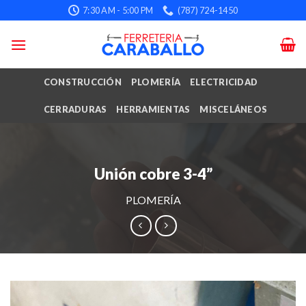
Skip
7:30 AM - 5:00 PM
(787) 724-1450
to
content
CONSTRUCCIÓN
PLOMERÍA
ELECTRICIDAD
CERRADURAS
HERRAMIENTAS
MISCELÁNEOS
Unión cobre 3-4”
PLOMERÍA