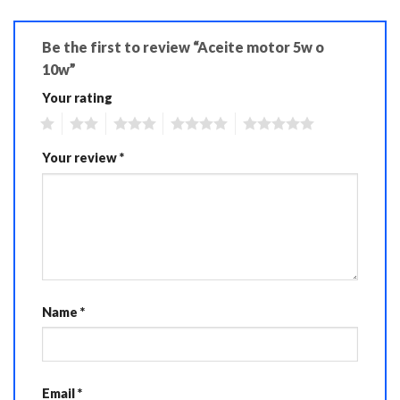
Be the first to review “Aceite motor 5w o
10w”
Your rating
1
2
3
4
5
Your review
*
Name
*
Email
*