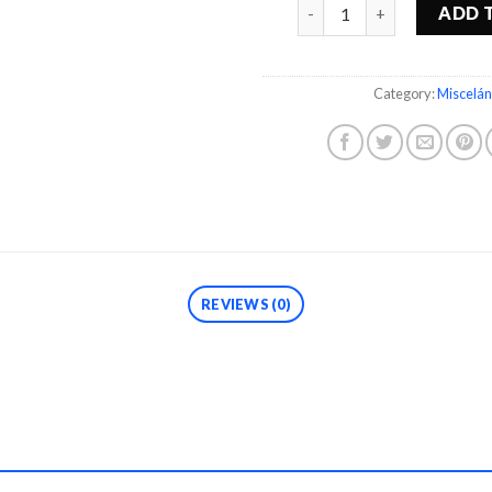
Quantity
ADD 
Category:
Miscelá
REVIEWS (0)