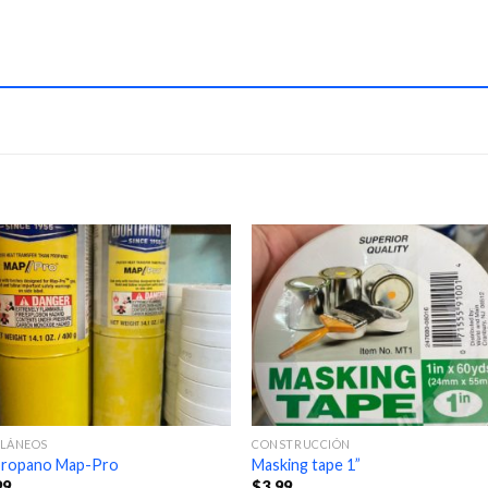
ELÁNEOS
CONSTRUCCIÓN
propano Map-Pro
Masking tape 1”
99
$
3.99