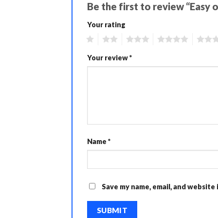
Be the first to review “Easy 
Your rating
1
2
3
4
5
Your review
*
Name
*
Save my name, email, and website 