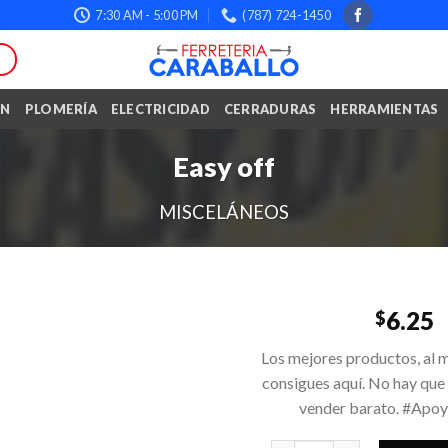
7:30 AM - 5:00 PM
(787) 724-1450
ÓN
PLOMERÍA
ELECTRICIDAD
CERRADURAS
HERRAMIENTAS
Easy off
MISCELÁNEOS
6.25
$
Los mejores productos, al m
consigues aquí. No hay que
vender barato. #Apo