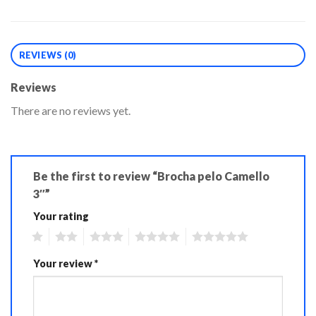
REVIEWS (0)
Reviews
There are no reviews yet.
Be the first to review “Brocha pelo Camello
3″”
Your rating
1
2
3
4
5
Your review
*