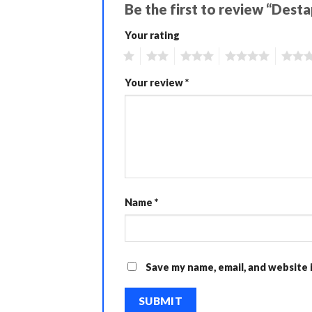
Be the first to review “Dest
Your rating
1
2
3
4
5
Your review
*
Name
*
Save my name, email, and website 