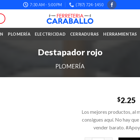
7:30 AM - 5:00 PM
(787) 724-1450
ÓN
PLOMERÍA
ELECTRICIDAD
CERRADURAS
HERRAMIENTAS
Destapador rojo
PLOMERÍA
2.25
$
Los mejores productos, al m
consigues aquí. No hay que
vender barato. #Apo