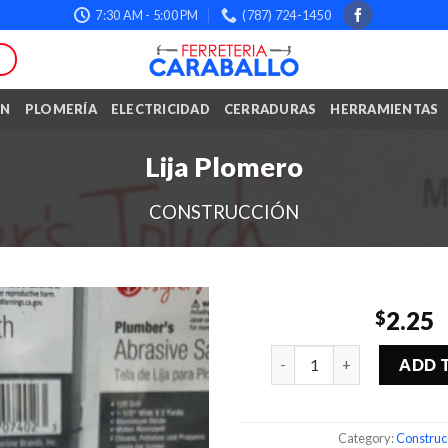
7:30 AM - 5:00 PM
(787) 724-1450
ÓN
PLOMERÍA
ELECTRICIDAD
CERRADURAS
HERRAMIENTAS
Lija Plomero
CONSTRUCCIÓN
2.25
$
Quantity
ADD 
Category:
Construc