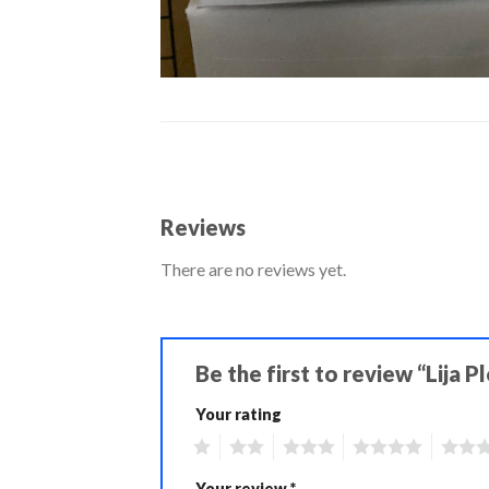
Reviews
There are no reviews yet.
Be the first to review “Lija 
Your rating
1
2
3
4
5
Your review
*