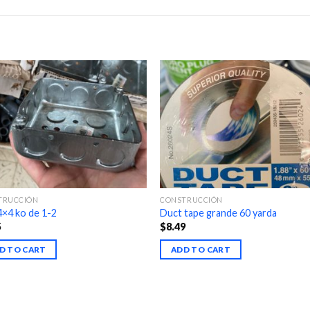
TRUCCIÓN
CONSTRUCCIÓN
4×4 ko de 1-2
Duct tape grande 60 yarda
5
$
8.49
D TO CART
ADD TO CART