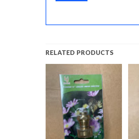
RELATED PRODUCTS
r 18” SS