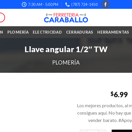
7:30 AM - 5:00 PM
(787) 724-1450
ÓN
PLOMERÍA
ELECTRICIDAD
CERRADURAS
HERRAMIENTAS
Llave angular 1/2″ TW
PLOMERÍA
6.99
$
Los mejores productos, al m
consigues aquí. No hay que
vender barato. #Apo