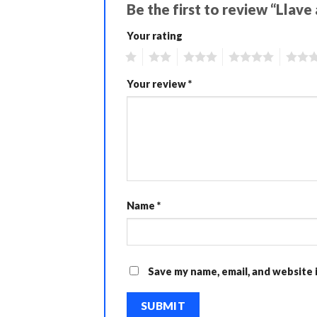
Be the first to review “Llav
Your rating
1
2
3
4
5
Your review
*
Name
*
Save my name, email, and website 