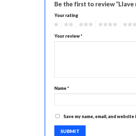
Be the first to review “Lla
Your rating
1
2
3
4
5
Your review
*
Name
*
Save my name, email, and website 