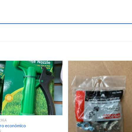
ERÍA
ero económico
5