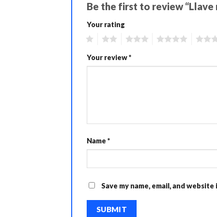
Be the first to review “Lla
Your rating
1
2
3
4
5
Your review
*
Name
*
Save my name, email, and website 