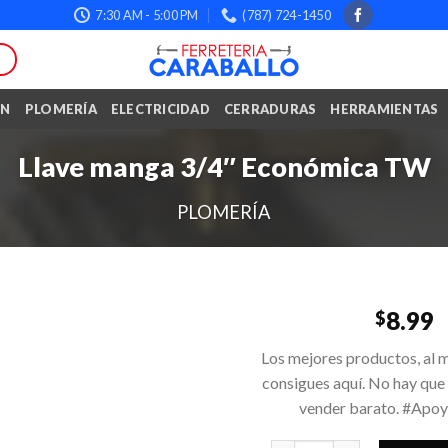
7:30 AM - 5:00 PM
(787) 724-1450
ÓN
PLOMERÍA
ELECTRICIDAD
CERRADURAS
HERRAMIENTAS
Llave manga 3/4″ Económica TW
PLOMERÍA
8.99
$
Los mejores productos, al m
consigues aquí. No hay que
vender barato. #Apo