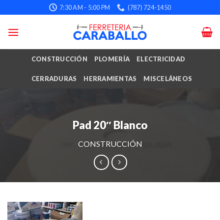
Skip
7:30 AM - 5:00 PM
(787) 724-1450
to
content
CONSTRUCCIÓN
PLOMERÍA
ELECTRICIDAD
CERRADURAS
HERRAMIENTAS
MISCELÁNEOS
Pad 20″ Blanco
CONSTRUCCIÓN