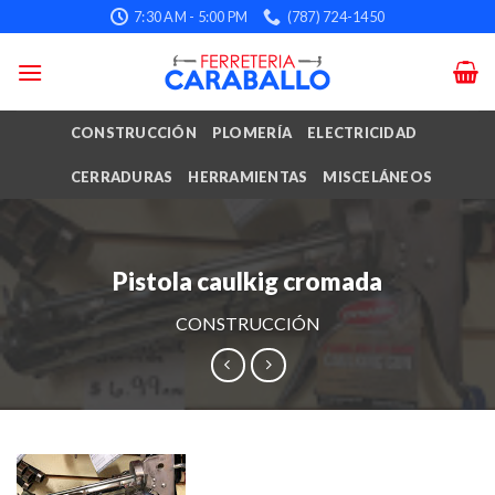
Skip
7:30 AM - 5:00 PM
(787) 724-1450
to
content
CONSTRUCCIÓN
PLOMERÍA
ELECTRICIDAD
CERRADURAS
HERRAMIENTAS
MISCELÁNEOS
Pistola caulkig cromada
CONSTRUCCIÓN