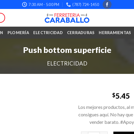
7:30 AM - 5:00 PM
(787) 724-1450
ÓN
PLOMERÍA
ELECTRICIDAD
CERRADURAS
HERRAMIENTAS
Push bottom superficie
ELECTRICIDAD
5.45
$
Los mejores productos, al m
consigues aquí. No hay que
vender barato. #Apo