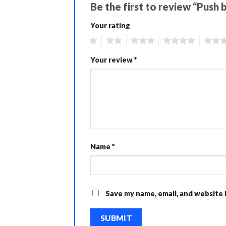
Be the first to review “Push
Your rating
1
2
3
4
5
Your review
*
Name
*
Save my name, email, and website 