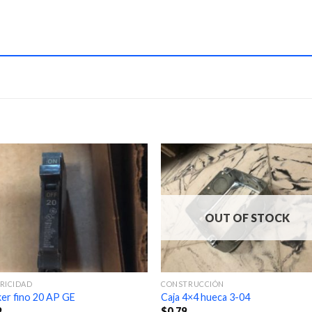
OUT OF STOCK
RICIDAD
CONSTRUCCIÓN
er fino 20 AP GE
Caja 4×4 hueca 3-04
9
$
0.79