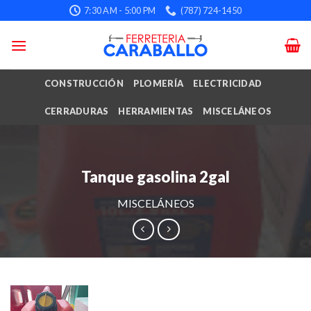
Skip
7:30 AM - 5:00 PM
(787) 724-1450
to
content
CONSTRUCCIÓN
PLOMERÍA
ELECTRICIDAD
CERRADURAS
HERRAMIENTAS
MISCELÁNEOS
Tanque gasolina 2gal
MISCELÁNEOS