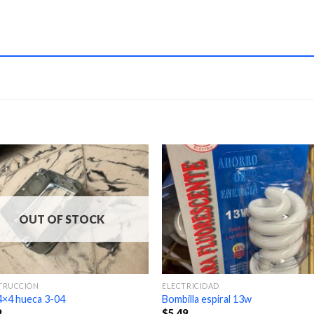
OUT OF STOCK
TRUCCIÓN
ELECTRICIDAD
4×4 hueca 3-04
Bombilla espiral 13w
9
$
5.49