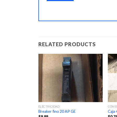
RELATED PRODUCTS
ELECTRICIDAD
CONS
Breaker fino 20 AP GE
Caja 
$
9.99
$
0.7