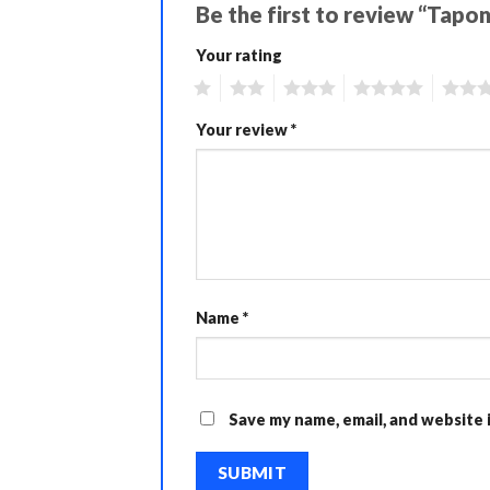
Be the first to review “Tapo
Your rating
1
2
3
4
5
Your review
*
Name
*
Save my name, email, and website 