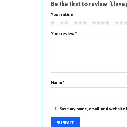
Be the first to review “Llave
Your rating
1
2
3
4
5
Your review
*
Name
*
Save my name, email, and website 