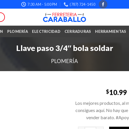
7:30 AM - 5:00 PM
(787) 724-1450
ÓN
PLOMERÍA
ELECTRICIDAD
CERRADURAS
HERRAMIENTAS
Llave paso 3/4″ bola soldar
PLOMERÍA
10.99
$
Los mejores productos, al m
consigues aquí. No hay que
vender barato. #Apo